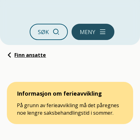
Ørland kommune
SØK
MENY
Du er her:
Finn ansatte
Informasjon om ferieavvikling
På grunn av ferieavvikling må det påregnes
noe lengre saksbehandlingstid i sommer.