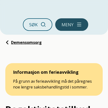
Ørland kommune
SØK
MENY
Du er her:
Demensomsorg
Informasjon om ferieavvikling
På grunn av ferieavvikling må det påregnes
noe lengre saksbehandlingstid i sommer.