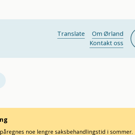
Translate
Om Ørland
Kontakt oss
ing
t påregnes noe lengre saksbehandlingstid i sommer.