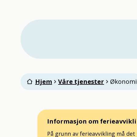
Ørland kommune
Du er her:
Hjem
Våre tjenester
Økonomi
Informasjon om ferieavvikl
På grunn av ferieavvikling må de