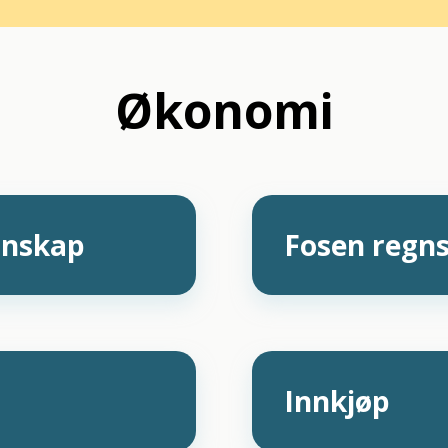
Økonomi
gnskap
Fosen regn
n
Innkjøp