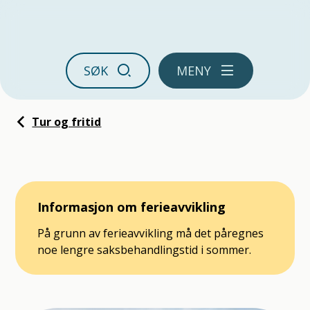
Ørland kommune
SØK
MENY
Du er her:
Tur og fritid
Informasjon om ferieavvikling
På grunn av ferieavvikling må det påregnes
noe lengre saksbehandlingstid i sommer.