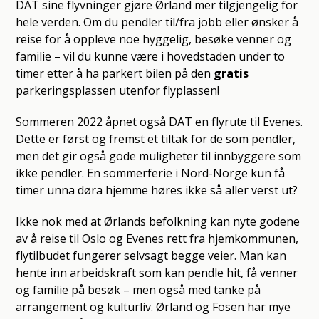
DAT sine flyvninger gjøre Ørland mer tilgjengelig for
hele verden. Om du pendler til/fra jobb eller ønsker å
reise for å oppleve noe hyggelig, besøke venner og
familie – vil du kunne være i hovedstaden under to
timer etter å ha parkert bilen på den
gratis
parkeringsplassen utenfor flyplassen!
Sommeren 2022 åpnet også DAT en flyrute til Evenes.
Dette er først og fremst et tiltak for de som pendler,
men det gir også gode muligheter til innbyggere som
ikke pendler. En sommerferie i Nord-Norge kun få
timer unna døra hjemme høres ikke så aller verst ut?
Ikke nok med at Ørlands befolkning kan nyte godene
av å reise til Oslo og Evenes rett fra hjemkommunen,
flytilbudet fungerer selvsagt begge veier. Man kan
hente inn arbeidskraft som kan pendle hit, få venner
og familie på besøk – men også med tanke på
arrangement og kulturliv. Ørland og Fosen har mye