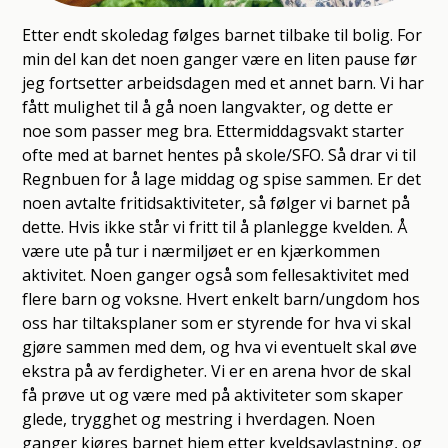
Etter endt skoledag følges barnet tilbake til bolig. For
min del kan det noen ganger være en liten pause før
jeg fortsetter arbeidsdagen med et annet barn. Vi har
fått mulighet til å gå noen langvakter, og dette er
noe som passer meg bra. Ettermiddagsvakt starter
ofte med at barnet hentes på skole/SFO. Så drar vi til
Regnbuen for å lage middag og spise sammen. Er det
noen avtalte fritidsaktiviteter, så følger vi barnet på
dette. Hvis ikke står vi fritt til å planlegge kvelden. Å
være ute på tur i nærmiljøet er en kjærkommen
aktivitet. Noen ganger også som fellesaktivitet med
flere barn og voksne. Hvert enkelt barn/ungdom hos
oss har tiltaksplaner som er styrende for hva vi skal
gjøre sammen med dem, og hva vi eventuelt skal øve
ekstra på av ferdigheter. Vi er en arena hvor de skal
få prøve ut og være med på aktiviteter som skaper
glede, trygghet og mestring i hverdagen. Noen
ganger kjøres barnet hjem etter kveldsavlastning, og