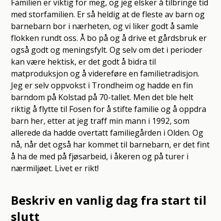
Familien er viktig for meg, og jeg elsker å tilbringe tid
med storfamilien. Er så heldig at de fleste av barn og
barnebarn bor i nærheten, og vi liker godt å samle
flokken rundt oss. Å bo på og å drive et gårdsbruk er
også godt og meningsfylt. Og selv om det i perioder
kan være hektisk, er det godt å bidra til
matproduksjon og å videreføre en familietradisjon.
Jeg er selv oppvokst i Trondheim og hadde en fin
barndom på Kolstad på 70-tallet. Men det ble helt
riktig å flytte til Fosen for å stifte familie og å oppdra
barn her, etter at jeg traff min mann i 1992, som
allerede da hadde overtatt familiegården i Olden. Og
nå, når det også har kommet til barnebarn, er det fint
å ha de med på fjøsarbeid, i åkeren og på turer i
nærmiljøet. Livet er rikt!
Beskriv en vanlig dag fra start til
slutt