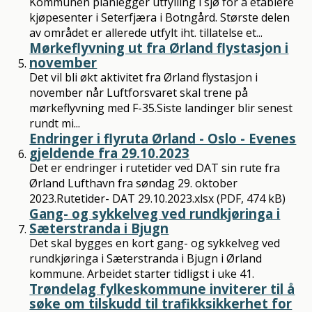
Kommunen planlegger utfylling i sjø for å etablere
kjøpesenter i Seterfjæra i Botngård. Største delen
av området er allerede utfylt iht. tillatelse et...
Mørkeflyvning ut fra Ørland flystasjon i
november
Det vil bli økt aktivitet fra Ørland flystasjon i
november når Luftforsvaret skal trene på
mørkeflyvning med F-35.Siste landinger blir senest
rundt mi...
Endringer i flyruta Ørland - Oslo - Evenes
gjeldende fra 29.10.2023
Det er endringer i rutetider ved DAT sin rute fra
Ørland Lufthavn fra søndag 29. oktober
2023.Rutetider- DAT 29.10.2023.xlsx (PDF, 474 kB)
Gang- og sykkelveg ved rundkjøringa i
Sæterstranda i Bjugn
Det skal bygges en kort gang- og sykkelveg ved
rundkjøringa i Sæterstranda i Bjugn i Ørland
kommune. Arbeidet starter tidligst i uke 41.
Trøndelag fylkeskommune inviterer til å
søke om tilskudd til trafikksikkerhet for