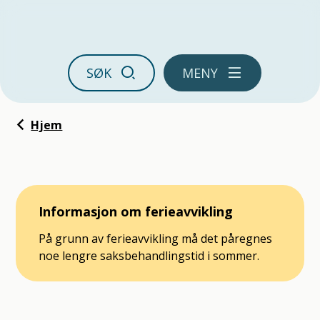
Ørland kommune
SØK
MENY
Du er her:
Hjem
Informasjon om ferieavvikling
På grunn av ferieavvikling må det påregnes
noe lengre saksbehandlingstid i sommer.