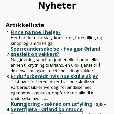
Nyheter
Artikkelliste
Finne på noe i helga?
Her har du turforslag, konserter, forestilling og
kinoprogram til helga.
Spørreundersøkelse - hva gjør Ørland
spesielt og vakkert?
Nå gir vi deg som bor, jobber eller har en eller
annen tilknytning til Ørland, en unik sjanse til å
dele hva som gjør stedet spesielt og vakkert.
Er du forberedt hvis noe skulle skje?
Test hvor forberedt du er hvis noe skulle skje!
Forberedt sikkerhverdagI forbindelse med
egenberedskapsuka, oppfordrer vi alle til å
undersøke hvor fo...
Kunngjøring - søknad om utfylling i sjø -
Seterfjæra - Ørland kommune