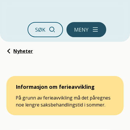
Ørland kommune
SØK
MENY
Du er her:
Nyheter
Informasjon om ferieavvikling
På grunn av ferieavvikling må det påregnes
noe lengre saksbehandlingstid i sommer.