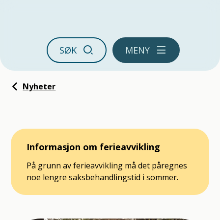
Ørland kommune
SØK
MENY
Du er her:
Nyheter
Informasjon om ferieavvikling
På grunn av ferieavvikling må det påregnes
noe lengre saksbehandlingstid i sommer.