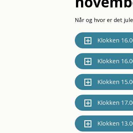
novemb
Når og hvor er det ju
Klokken 16.0
Klokken 16.0
Klokken 15.0
Klokken 17.
Klokken 13.0