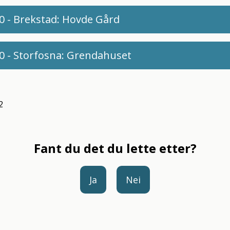
0 - Brekstad: Hovde Gård
0 - Storfosna: Grendahuset
2
Fant du det du lette etter?
Ja
Nei