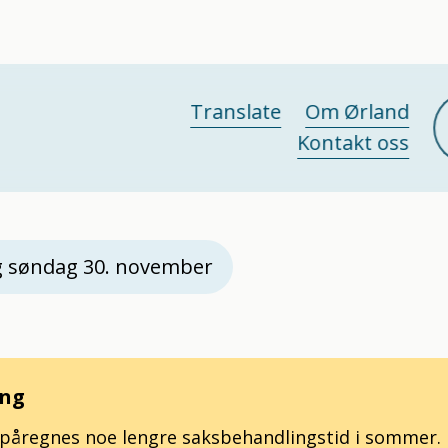
Translate
Om Ørland
Kontakt oss
g søndag 30. november
ing
t påregnes noe lengre saksbehandlingstid i sommer.