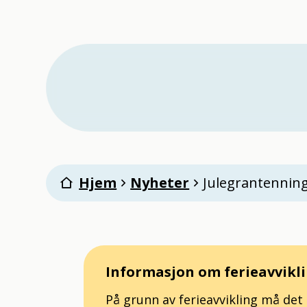
Ørland kommune
Du er her:
Hjem
Nyheter
Julegrantennin
Informasjon om ferieavvikl
På grunn av ferieavvikling må de