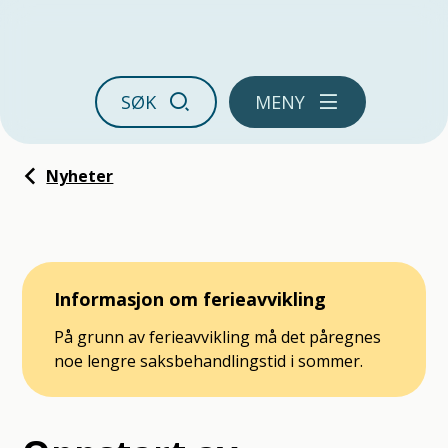
Ørland kommune
SØK
MENY
Du er her:
Nyheter
Informasjon om ferieavvikling
På grunn av ferieavvikling må det påregnes
noe lengre saksbehandlingstid i sommer.