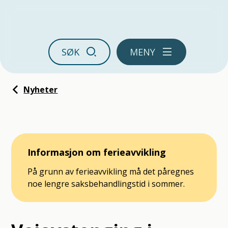
Ørland kommune
SØK
MENY
Du er her:
Nyheter
Informasjon om ferieavvikling
På grunn av ferieavvikling må det påregnes
noe lengre saksbehandlingstid i sommer.